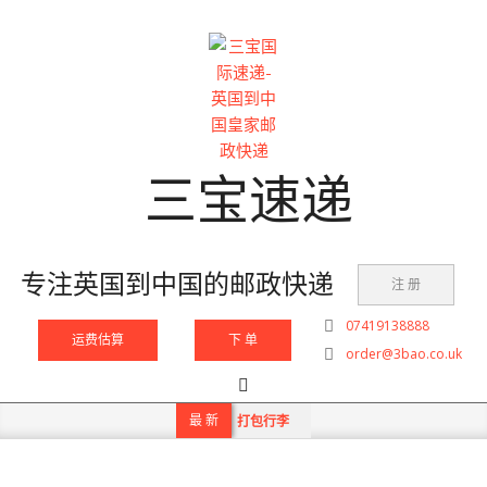
Skip
to
content
三宝速递
专注英国到中国的邮政快递
注 册
07419138888
运费估算
下 单
order@3bao.co.uk
Search
Primary
Navigation
最 新
打包行李
Menu