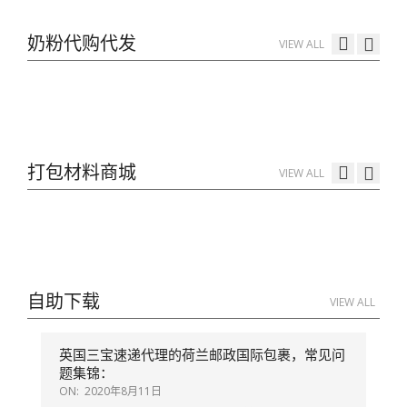
Parcelforce Express24 exclusive new
奶粉代购代发
VIEW ALL
rates only £7.45+vat
ON:
2022年12月16日
三宝速递字典
三宝速递：查询快递费，打印运单，贴运
单，送到邮局
ON:
2022年12月16日
打包材料商城
押金600英镑
VIEW ALL
三宝速递独家特价英国邮政快递合约简介
ON:
2022年12月10日
parcelforce疫情附加费取消，立即生效 突
代购代发英国超市奶粉到中国宝宝家
发重大好消息
通知：只做英国皇家邮局快递项目
ON:
2021年3月4日
重要通知：默认无条件先超重补款 不接受
自助下载
VIEW ALL
特价优先包线路
争议
突发重大通知：parcelforce 上门取件业务
恢复
ON:
2020年9月23日
英国三宝速递代理的荷兰邮政国际包裹，常见问
重要通知：关于parcelforce 理赔
重大好消息：盼望着盼望着，终于可以把你
题集锦：
仙子湾区买房记
的包裹送往你家附近的小店啦（DHL
ON:
2020年8月11日
ServicePoint）