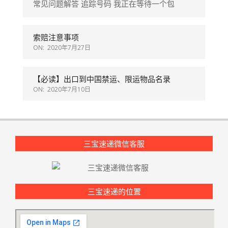
常见问题解答 追踪号码 我正在等待一个包
ON:
2020年9月3日
通知：只做英国皇家邮局快递项目
SAD&C88 代购退VAT需要填写的表格
带滚轮的行李箱子要求装进纸箱后快递中
国，没有合适尺寸的纸箱咋办啊？
索赔注意事项
ON:
2020年8月3日
ON:
2020年7月27日
惊喜！parcelforce 服务再添：经济包小包
批量上传
自送 5kg 以内
英国三宝速递提供代三种服务：代购直发，
代收代发，取件直邮！
【必读】出口到中国禁运、限运物品名录
ON:
2020年7月27日
ON:
2020年7月10日
Parcelforce经济包、优先小包暂停出单
三宝速递纸箱福利
重大突破：客服电话02035982988正式开通
VAT格式为 GB 或者 XI 后面加 9 至 15 个数
电脑版本
字，如果格式不正确，则不会打印VAT
三宝速递微信客服
突发重大通知：parcelforce 上门取件业务
食品类关税率为15%
恢复
三宝速递的位置
重大好消息：盼望着盼望着，终于可以把你
的包裹送往你家附近的小店啦（DHL
ServicePoint）