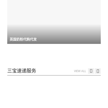
英国奶粉代购代发
三宝速递服务
VIEW ALL
三宝速递唯一规矩：全额自动补超重款
ON:
2023年1月5日
物流标签套在A5邮寄文件袋里
ON:
2022年12月18日