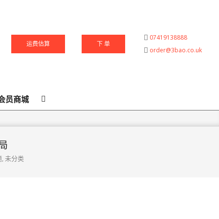
07419138888
运费估算
下 单
order@3bao.co.uk
Search
会员商城
局
题
,
未分类