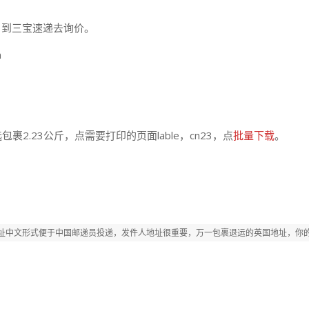
，到三宝速递去询价。
n
包裹2.23公斤，点需要打印的页面lable，cn23，点
批量下载
。
址中文形式便于中国邮递员投递，发件人地址很重要，万一包裹退运的英国地址，你