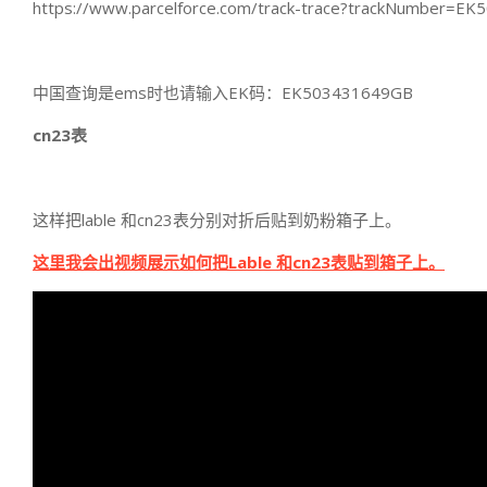
https://www.parcelforce.com/track-trace?trackNumber=E
中国查询是ems时也请输入EK码：EK503431649GB
cn23表
这样把lable 和cn23表分别对折后贴到奶粉箱子上。
这里我会出视频展示如何把Lable 和cn23表贴到箱子上。