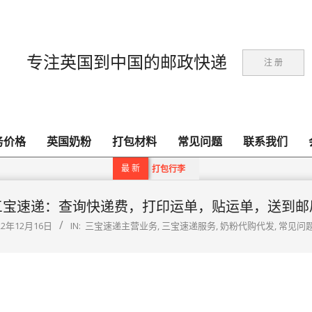
专注英国到中国的邮政快递
注 册
务价格
英国奶粉
打包材料
常见问题
联系我们
Primary
Navigation
最 新
打包行李
Menu
三宝速递：查询快递费，打印运单，贴运单，送到邮
22年12月16日
IN:
三宝速递主营业务
,
三宝速递服务
,
奶粉代购代发
,
常见问