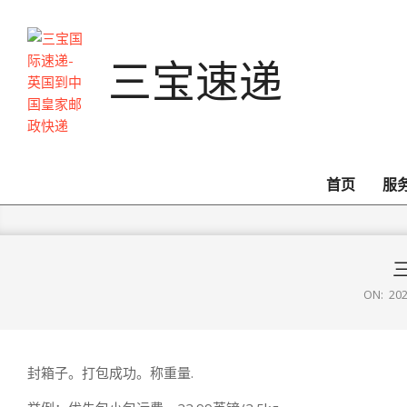
Skip
to
content
三宝速递
首页
服
ON:
20
封箱子。打包成功。称重量.