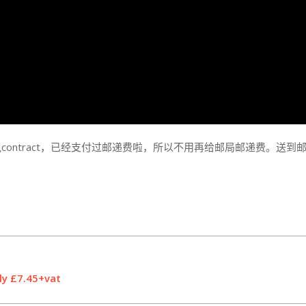
tract，已经支付过邮递费啦，所以不用再给邮局邮递费。送到邮局就
ly £7.45+vat