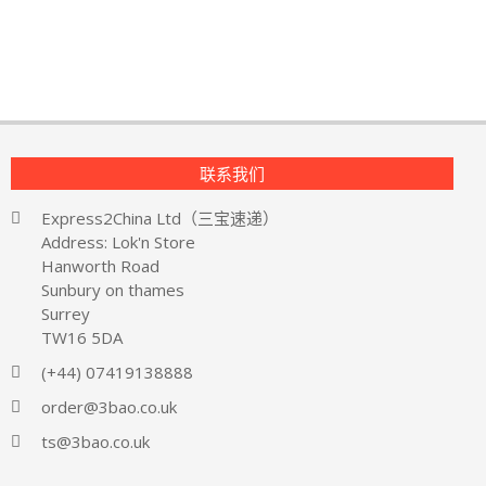
联系我们
Express2China Ltd（三宝速递）
Address: Lok'n Store
Hanworth Road
Sunbury on thames
Surrey
TW16 5DA
(+44) 07419138888
order@3bao.co.uk
ts@3bao.co.uk