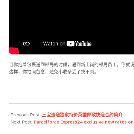
当你抱着包裹送到邮局的时候，遇到新上岗的邮局员工，你就说con
这样，你拍照留念，避免小收条丢了找不到。
2022-
12-
Previous Post:
三宝速递独家特价英国邮政快递合约简介
16
Next Post:
Parcelforce Express24 exclusive new rates on