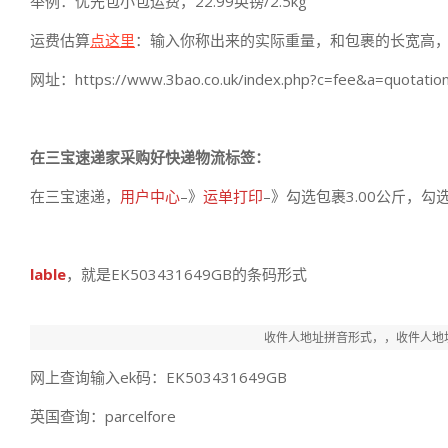
举例：优先包小包运费，22.99英镑/2.5kg
运费估算
点这里
：输入你称出来的实际重量，和包裹的长宽高
网址：https://www.3bao.co.uk/index.php?c=fee&a=quotatio
在三宝速递家采购好快递物流标签：
在三宝速递，
用户中心
–》
运单打印
–》勾选包裹3.00公斤，勾选
lable
，就是EK503431649GB的条码形式
收件人地址拼音形式，，收件人地
网上查询输入ek码：EK503431649GB
英国查询：parcelfore