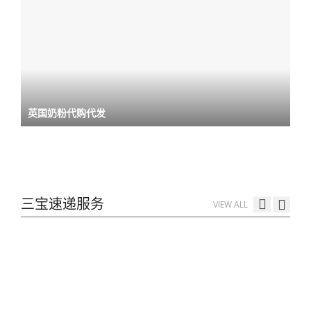
英国奶粉代购代发
三宝速递服务
VIEW ALL
三宝速递唯一规矩：全额自动补超重款
ON:
2023年1月5日
物流标签套在A5邮寄文件袋里
ON:
2022年12月18日