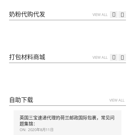
Parcelforce Express24 exclusive new
奶粉代购代发
VIEW ALL
rates only £7.45+vat
ON:
2022年12月16日
三宝速递字典
三宝速递：查询快递费，打印运单，贴运
单，送到邮局
ON:
2022年12月16日
打包材料商城
押金600英镑
VIEW ALL
三宝速递独家特价英国邮政快递合约简介
ON:
2022年12月10日
parcelforce疫情附加费取消，立即生效 突
代购代发英国超市奶粉到中国宝宝家
发重大好消息
通知：只做英国皇家邮局快递项目
ON:
2021年3月4日
重要通知：默认无条件先超重补款 不接受
自助下载
VIEW ALL
特价优先包线路
争议
突发重大通知：parcelforce 上门取件业务
恢复
ON:
2020年9月23日
英国三宝速递代理的荷兰邮政国际包裹，常见问
重要通知：关于parcelforce 理赔
重大好消息：盼望着盼望着，终于可以把你
题集锦：
仙子湾区买房记
的包裹送往你家附近的小店啦（DHL
ON:
2020年8月11日
ServicePoint）