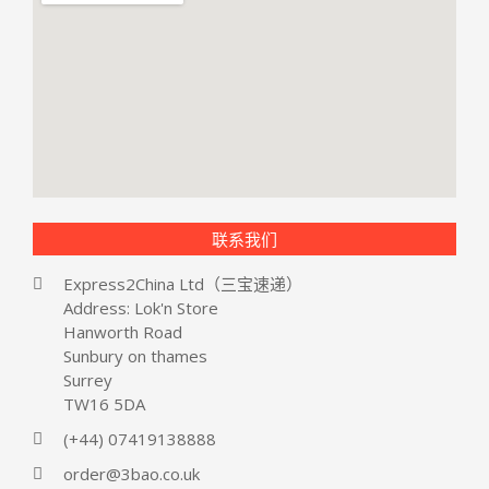
Parcelforce系统维护&银行假日
联系我们
Express2China Ltd（三宝速递）
Address: Lok'n Store
Hanworth Road
Sunbury on thames
Surrey
TW16 5DA
(+44) 07419138888
order@3bao.co.uk