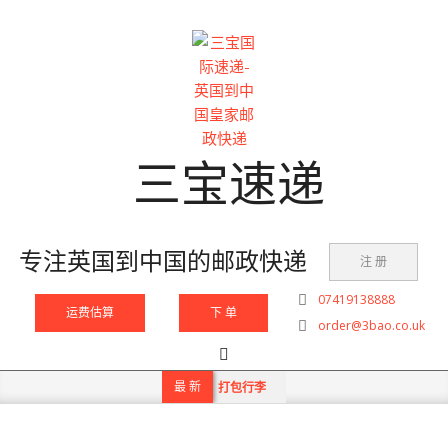
Skip
to
content
三宝速递
专注英国到中国的邮政快递
注 册
07419138888
运费估算
下 单
order@3bao.co.uk
Search
Primary
Navigation
最 新
打包行李
Menu