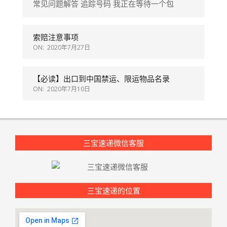
常见问题解答 追踪号码 我正在等待一个包
ON:
2020年9月3日
通知：只做英国皇家邮局快递项目
SAD&C88 代购退VAT需要填写的表格
带滚轮的行李箱子要求装进纸箱后快递中
国，没有合适尺寸的纸箱咋办啊？
索赔注意事项
ON:
2020年8月3日
ON:
2020年7月27日
惊喜！parcelforce 服务再添：经济包小包
批量上传
自送 5kg 以内
英国三宝速递提供代三种服务：代购直发，
代收代发，取件直邮！
【必读】出口到中国禁运、限运物品名录
ON:
2020年7月27日
ON:
2020年7月10日
Parcelforce经济包、优先小包暂停出单
三宝速递纸箱福利
重大突破：客服电话02035982988正式开通
VAT格式为 GB 或者 XI 后面加 9 至 15 个数
电脑版本
字，如果格式不正确，则不会打印VAT
三宝速递微信客服
突发重大通知：parcelforce 上门取件业务
食品类关税率为15%
恢复
三宝速递的位置
重大好消息：盼望着盼望着，终于可以把你
的包裹送往你家附近的小店啦（DHL
ServicePoint）