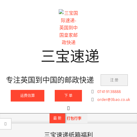
Skip
to
content
三宝速递
专注英国到中国的邮政快递
注 册
07419138888
运费估算
下 单
order@3bao.co.uk
Search
Primary
Navigation
最 新
打包行李
Menu
三宝速递纸箱福利