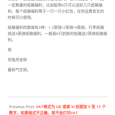
一定数量的纸箱福利，比如胶带6只可以送好几只纸箱福
利，每个纸箱福利等于一只一只小红包，在你运费发生的
时候可以使用。
纸箱福利的面值有3种：1.2英镑/2英镑/4英镑，行李纸箱
就送4英镑纸箱福利。一般装6只奶粉的纸箱送2英镑纸箱福
利。
祝
你兔然发财
最和气生财。
2023-
03-
Previous Post:
VAT格式为 GB 或者 XI 后面加 9 至 15 个
13
数字，如果格式不正确，则不会打印VAT