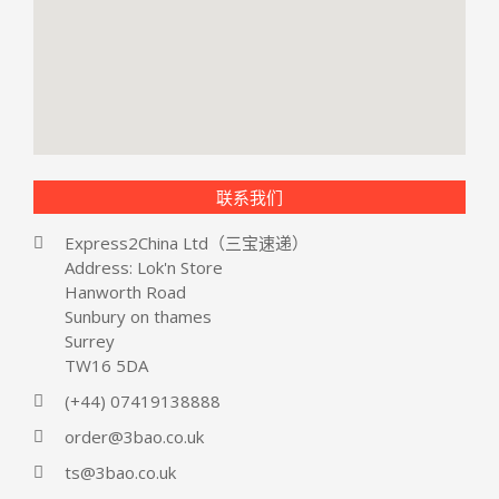
联系我们
Express2China Ltd（三宝速递）
Address: Lok'n Store
Hanworth Road
Sunbury on thames
Surrey
TW16 5DA
(+44) 07419138888
order@3bao.co.uk
ts@3bao.co.uk