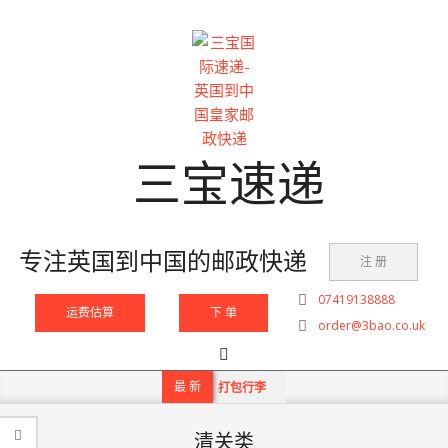
Skip
to
content
三宝速递
专注英国到中国的邮政快递
注 册
07419138888
运费估算
下 单
order@3bao.co.uk
Search
Primary
Navigation
最 新
打包行李
Menu
清关类