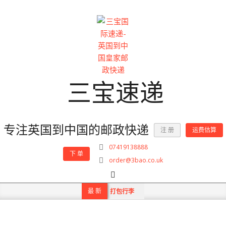
Skip
to
content
三宝速递
专注英国到中国的邮政快递
注 册
运费估算
07419138888
下 单
order@3bao.co.uk
Search
Primary
Navigation
最 新
打包行李
Menu