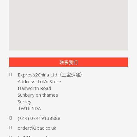
联系我们
Express2China Ltd（三宝速递）
Address: Lok'n Store
Hanworth Road
Sunbury on thames
Surrey
TW16 5DA
(+44) 07419138888
order@3bao.co.uk