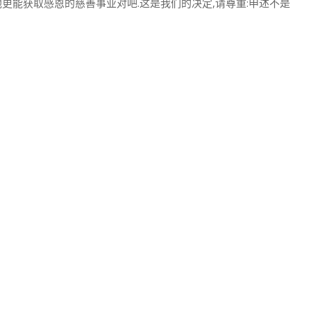
做其他更能获取感恩的慈善事业对吧.这是我们的决定,请尊重:申述不是