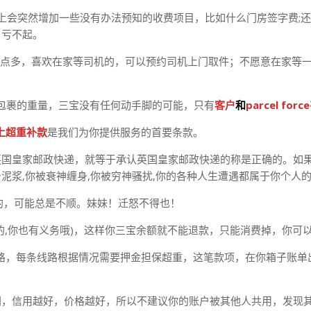
单上会突然增加一些没有办法预知的收费项目，比如什么门房签字费;
，亏不起。
多，喜欢在家等司机的，可以预约司机上门取件；不愿意在家等一天司机
手的，包裹的重量，三宝没有任何动手脚的可能，只有
客户
和
parcel force
上超重补款
是我们为你提供服务的首要条款。
英国皇家邮政快递，就等于承认英国皇家邮政快递的称是正确的。如
泥浆,你被衰神缠身,你被穷神骚扰,你的各种人生遭遇都属于你个人
的，可能总是不顺。妹妹！迁怒不得也！
的,你也有义务哦)，这样你三宝余额就不能退款，只能消费掉，你可
10条线路，每条线路根据情况需要押金担保超重，这笔款项，在你箱子
同，信用越好，价格越好，所以不建议你的账户被其他人共用，发现