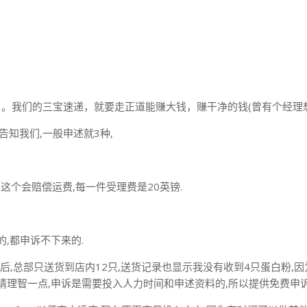
。我们的三宝速递，就要走正道能赚大钱，赚干净的钱(曾有个经理想
告知我们,一般申述就3种,
,这个会赔偿运费,每一件受理费是20英镑.
,都申诉不下来的.
然后,总部只送货到店内12只,送货记录也显示我没有收到4只蛋白粉,因
以,请理智一点,申诉是需要投入人力时间和申述资料的,所以提供免费申