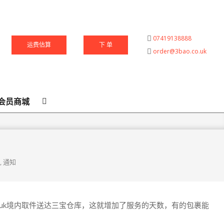
07419138888
运费估算
下 单
order@3bao.co.uk
Search
会员商城
,
通知
uk境内取件送达三宝仓库，这就增加了服务的天数，有的包裹能