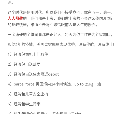
消。
这个时代是信用时代。所以我们不接受竞价，你在五一，诚一
人人都敬
的。我们都是上家，我们做上家的不会这么傻内斗到让
的邮政快递，难道不是吗？珍惜眼前人是人生的修养。
三宝速递的全体同事都是正经人，每天为你工作是为养家糊口
即便2年的疫情，英国皇家邮局表现优秀，没有停航，没有终止
1）经济包司机上门取件
2）经济包自送邮局
3）经济包自送住家附近depot
4）parcel force 英国境内24小时快递，up to 25kg一箱
5）经济包儿童安全座椅
6）经济包学生行李
7）优先包特价小包自送，每个包裹小于5kg