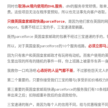
同时也
取消uk境内使用的DHL服务
，dhl的服务非常矫情，账
费。这些项目无法在程序里预知，所以也无法事先向客户收取
只做英国皇家邮政快递parcelforce
，是因为他们家在英国的网点
depot。包裹不经过三宝的手，三宝速递是躺赢。
既然parcelforce 英国皇家邮政的包裹不经过三宝速递的
所以，对于英国皇家parcelforce的10个服务线路，
必须立即马
因为只有客户和英国皇家邮政才有玩称有动机。而客户使用的
生里出现的所有的随机的事件一样，你上班路上被豪华车弄一身
我救你一口鸡汤吧:
心态好的人运气都不差
，不过那些怨天尤人
第二个重要的，只要你接受我们三宝的赠与(享受折扣价格权力
第三重要的英国皇家邮局快递parcelforce的服务我们有
单出来之后；扣除超重补款后的会退款给你。
三宝速递的账户，是因为每个人的信用不同，给与优惠程度不