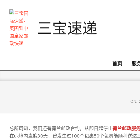
Skip
to
content
三宝速递
首页
服
ON:
总所周知，我们还有荷兰邮政合约，从即日起停止
荷兰邮政服
在uk境内盘旋30天，曾发生过100个包裹50个包裹能顺利送