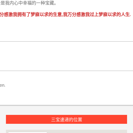
会是我内心中幸福的一种宝藏。
万分感激我拥有了梦寐以求的生意,我万分感激我过上梦寐以求的人生.
en.
三宝速递的位置