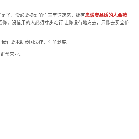
就是了，没必要换到咱们三宝速递来，拥有
忠诚度品质的人会被
要你，没信用的人必须寸步难行:让你没有地方去，只能去买全价
，我们要求助英国法律，斗争到底。
全正常营业。