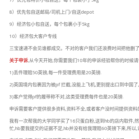
8）优先包自送邮局/司机上门/自送depot
9）经济包小包自送，每个包裹小于5kg
10）经济包大客户专线
三宝速递不会见谁都成交。不对的客户我们还浪费时间把他删了
关于申诉
,从今天开始,你需要我们10年的申诉经验帮你的时候请
1)丢件理赔50英镑,每一件受理费用是20英镑.
2)英国境内包裹因为被pf 拦截,没能上飞机,更别提出口到中国了
3)客户觉得pf的履带称不对,这类受理费每件也是20英镑.
申诉需要客户提供很多资料,资料不全,或者客户没时间提供资料的
我有一次帮我的大学同学买了16只蛋白粉,送到hb的店内取件,
忙,hb要我提交的证据不足,hb并没有给我理赔60英镑下来,所