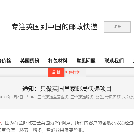
专注英国到中国的邮政快递
注 册
务价格
英国奶粉
打包材料
常见问题
联系我们
Primary
Navigation
最 新
打包行李
Menu
通知：只做英国皇家邮局快递项目
2021年3月4日
IN:
三宝速递主营业务
,
三宝速递服务
,
公告
,
常见问题
,
未分类
务
，因为荷兰邮政在全英国就2个网点，所有的客户的包裹都必须经过
达三宝仓库，环节一增多，势必效果啼笑皆非。