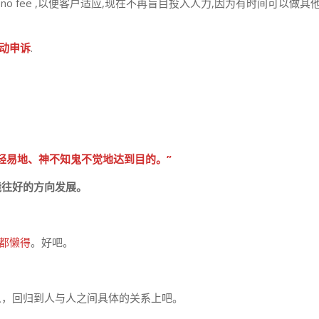
n no fee ,以便客户适应,现在不再盲目投入人力,因为有时间可以
启动申诉
.
轻易地、神不知鬼不觉地达到目的。”
能往好的方向发展。
。
笑都懒得
。好吧。
人，回归到人与人之间具体的关系上吧。