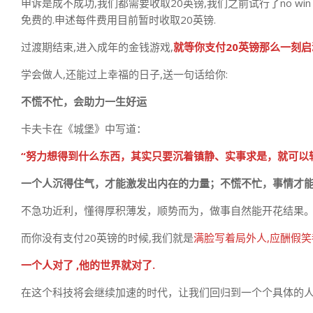
申诉是成不成功,我们都需要收取20英镑,我们之前试行了no wi
免费的.申述每件费用目前暂时收取20英镑.
过渡期结束,进入成年的金钱游戏,
就等你支付20英镑那么一刻
学会做人,还能过上幸福的日子,送一句话给你:
不慌不忙，会助力一生好运
卡夫卡在《城堡》中写道：
“努力想得到什么东西，其实只要沉着镇静、实事求是，就可以
一个人沉得住气，才能激发出内在的力量；不慌不忙，事情才
不急功近利，懂得厚积薄发，顺势而为，做事自然能开花结果
而你没有支付20英镑的时候,我们就是
满脸写着局外人,应酬假
一个人对了 ,他的世界就对了.
在这个科技将会继续加速的时代，让我们回归到一个个具体的