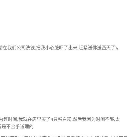
在我们公司洗钱,把我小心脏吓了出来,赶紧送佛送西天了)。
为赶时间,我就在店里买了4只蛋白粉,然后我因为时间不够,太
诉是不合乎道理的.