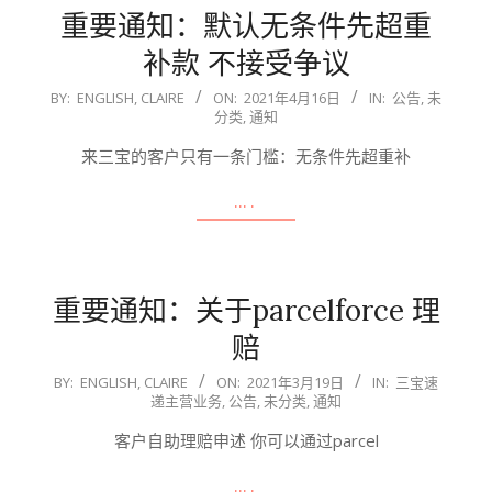
重要通知：默认无条件先超重
补款 不接受争议
2021-
BY:
ENGLISH, CLAIRE
ON:
2021年4月16日
IN:
公告
,
未
分类
,
通知
04-
16
来三宝的客户只有一条门槛：无条件先超重补
….
重要通知：关于parcelforce 理
赔
2021-
BY:
ENGLISH, CLAIRE
ON:
2021年3月19日
IN:
三宝速
递主营业务
,
公告
,
未分类
,
通知
03-
19
客户自助理赔申述 你可以通过parcel
….