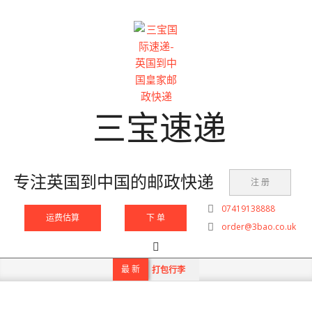
Skip
to
content
三宝速递
专注英国到中国的邮政快递
注 册
07419138888
运费估算
下 单
order@3bao.co.uk
Search
Primary
Navigation
最 新
打包行李
Menu