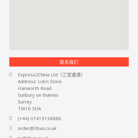
联系我们
Express2China Ltd（三宝速递）
Address: Lok'n Store
Hanworth Road
Sunbury on thames
Surrey
TW16 5DA
(+44) 07419138888
order@3bao.co.uk
ts@3bao.co.uk