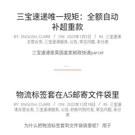
三宝速递唯一规矩：全额自动
补超重款
2023-
BY:
ENGLISH, CLAIRE
ON:
2023年1月5日
IN:
三宝速递
主营业务
,
三宝速递服务
,
公告
,
常见问题
,
未分类
01-
05
三宝速递是英国皇家邮政快递parcel
….
物流标签套在A5邮寄文件袋里
2022-
BY:
ENGLISH, CLAIRE
ON:
2022年12月18日
IN:
三宝速
递主营业务
,
三宝速递服务
,
公告
,
奶粉代购代发
,
常见问题
,
未分
12-
类
18
为什么把物流标签套到文件袋袋里呢？ 用于