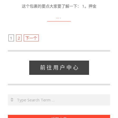
19
这个包裹的要点大家要了解一下： 1。押金
….
文
1
2
下一个
章
导
航
前 往 用 户 中 心
Search