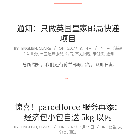
通知：只做英国皇家邮局快递
项目
2021-
BY:
ENGLISH, CLAIRE
ON:
2021年3月4日
IN:
三宝速递
主营业务
,
三宝速递服务
,
公告
,
常见问题
,
未分类
,
通知
03-
04
总所周知，我们还有荷兰邮政合约，从即日起
….
惊喜！parcelforce 服务再添：
经济包小包自送 5kg 以内
2021-
BY:
ENGLISH, CLAIRE
ON:
2021年1月19日
IN:
公告
,
未
分类
,
通知
01-