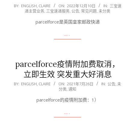
2022-
BY:
ENGLISH, CLAIRE
ON:
2022年12月10日
IN:
三宝速
递主营业务
,
三宝速递服务
,
公告
,
常见问题
,
未分类
12-
10
parcelforce是英国皇家邮政快递
….
parcelforce疫情附加费取消，
立即生效 突发重大好消息
2021-
BY:
ENGLISH, CLAIRE
ON:
2021年7月26日
IN:
公告
,
未
分类
,
通知
07-
26
parcelforce的疫情附加费：1）
….