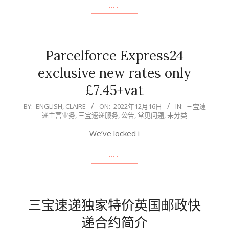
….
Parcelforce Express24
exclusive new rates only
£7.45+vat
2022-
BY:
ENGLISH, CLAIRE
ON:
2022年12月16日
IN:
三宝速
递主营业务
,
三宝速递服务
,
公告
,
常见问题
,
未分类
12-
16
We’ve locked i
….
三宝速递独家特价英国邮政快
递合约简介