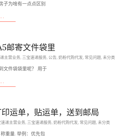
租房子为啥有一点点区别
….
A5邮寄文件袋里
递主营业务
,
三宝速递服务
,
公告
,
奶粉代购代发
,
常见问题
,
未分类
到文件袋袋里呢？ 用于
….
打印运单，贴运单，送到邮局
宝速递主营业务
,
三宝速递服务
,
奶粉代购代发
,
常见问题
,
未分类
称重量. 举例：优先包