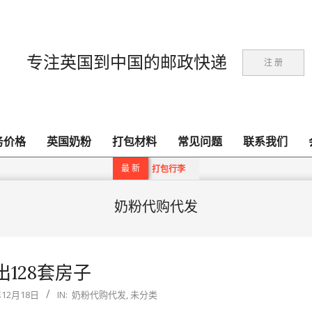
专注英国到中国的邮政快递
注 册
务价格
英国奶粉
打包材料
常见问题
联系我们
Primary
Navigation
最 新
打包行李
Menu
奶粉代购代发
出128套房子
年12月18日
IN:
奶粉代购代发
,
未分类