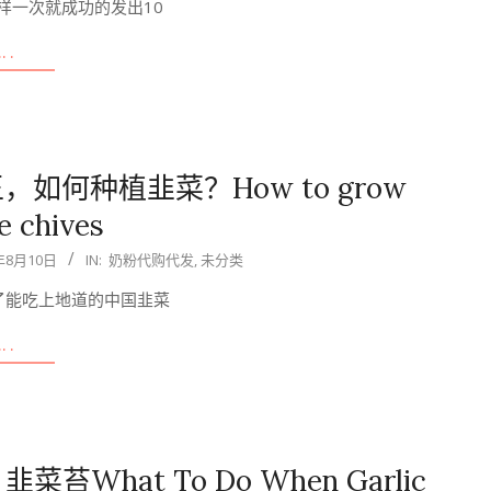
样一次就成功的发出10
….
何种植韭菜？How to grow
e chives
年8月10日
IN:
奶粉代购代发
,
未分类
了能吃上地道的中国韭菜
….
hat To Do When Garlic