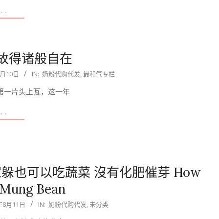
….
故得诸般自在
2月10日
IN:
奶粉代购代发
,
最和气专栏
了第一片头上瓦，这一年
….
躲也可以吃蔬菜 沒有化肥催芽 How
 Mung Bean
年8月11日
IN:
奶粉代购代发
,
未分类