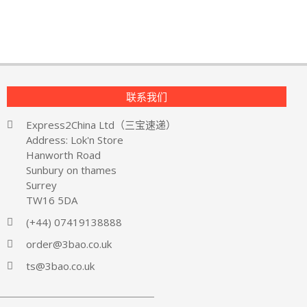
联系我们
Express2China Ltd（三宝速递）
Address: Lok'n Store
Hanworth Road
Sunbury on thames
Surrey
TW16 5DA
(+44) 07419138888
order@3bao.co.uk
ts@3bao.co.uk