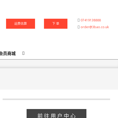
07419138888
运费估算
下 单
order@3bao.co.uk
Search
会员商城
前 往 用 户 中 心