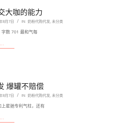
交大咖的能力
0年8月7日
IN:
奶粉代购代发
,
未分类
字数 701 最和气每
….
发 爆罐不赔偿
0年8月7日
IN:
奶粉代购代发
,
未分类
加上星驰专利气柱，还有
….