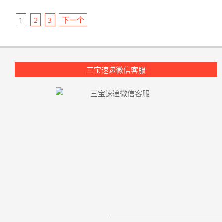
文
1
2
3
下一个
章
导
航
三宝速递微信客服